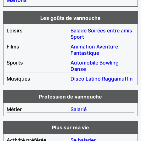
Les goûts de vannouche
Loisirs
Balade
Soirées entre amis
Sport
Films
Animation
Aventure
Fantastique
Sports
Automobile
Bowling
Danse
Musiques
Disco
Latino
Raggamuffin
Profession de vannouche
Métier
Salarié
Plus sur ma vie
Activité préférée
Se balader