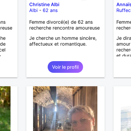
Christine Albi
Annaï
Albi
-
62 ans
Ruffec
ans
Femme divorcé(e) de 62 ans
Femme 
ureuse
recherche rencontre amoureuse
recher
che
Je cherche un homme sincère,
Je dira
 de
affectueux et romantique.
amour 
cel
recher
e
et dur
ait
vivre 
Voir le profil
enfants
histoi
es et
eurs
 à ma
vous