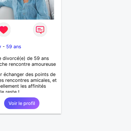
y
-
59 ans
 divorcé(e) de 59 ans
che rencontre amoureuse
ur échanger des points de
es rencontres amicales, et
ellement les affinités
le reste !
Voir le profil