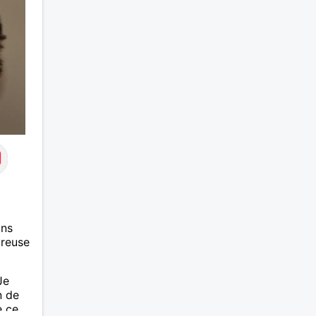
ans
ureuse
Je
n de
e ce