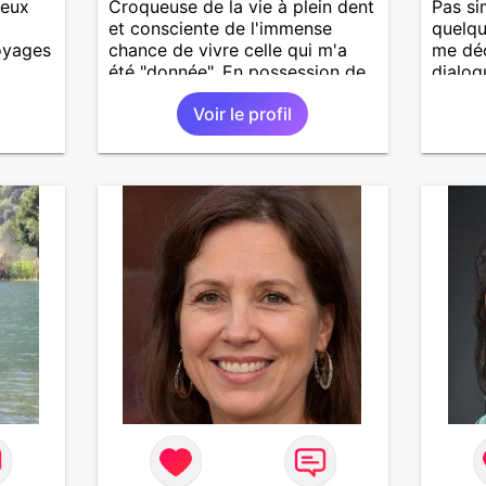
ieux
Croqueuse de la vie à plein dent
Pas si
et consciente de l'immense
quelqu
voyages
chance de vivre celle qui m'a
me déc
été "donnée". En possession de
dialog
toutes ses facultés mentales et
Voir le profil
physiques. Célibataire mais pas
solitaire, je mène une vie bien
remplie. Je ne suis pas sur ce
site par dépit, ni en tant que
représentatrice de la Femme
Divorcée Mal dans sa peau. A
bientôt.