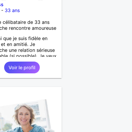
ss
-
33 ans
célibataire de 33 ans
che rencontre amoureuse
i que je suis fidèle en
et en amitié. Je
che une relation sérieuse
able (si possible). Je veux
de nouveau une belle
Voir le profil
re d'amour.