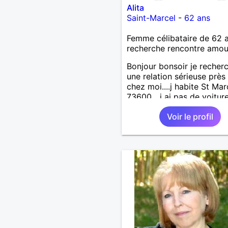
Alita
Saint-Marcel
-
62 ans
Femme célibataire de 62 
recherche rencontre amo
Bonjour bonsoir je recher
une relation sérieuse près
chez moi....j habite St Mar
73600....j ai pas de voitur
50km ... quelqu'un qui aur
Voir le profil
entre 55 et 64 ans...sans 
de préférence même adult
qui n aurait garder aucun
contact avec une où plusi
ex...si vous correspondez
recherche ecrivez moi je 
répondrai...