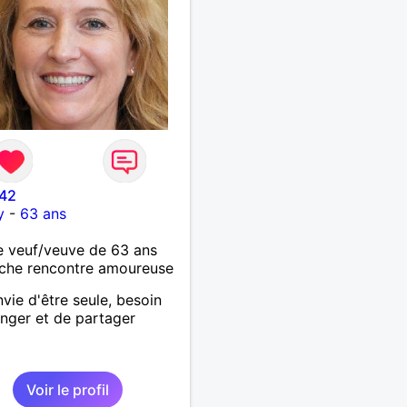
 42
y
-
63 ans
 veuf/veuve de 63 ans
che rencontre amoureuse
nvie d'être seule, besoin
nger et de partager
Voir le profil