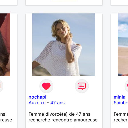
nochapi
minia
Auxerre
-
47 ans
Saint
ans
Femme divorcé(e) de 47 ans
Femme
ureuse
recherche rencontre amoureuse
recher