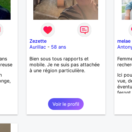
Zezette
melae
Aurillac
-
58 ans
Anton
ans
Bien sous tous rapports et
Femme
ureuse
mobile. Je ne suis pas attachée
recher
à une région particulière.
n
Ici po
onge,
vue, d
éventu
feront 
Voir le profil