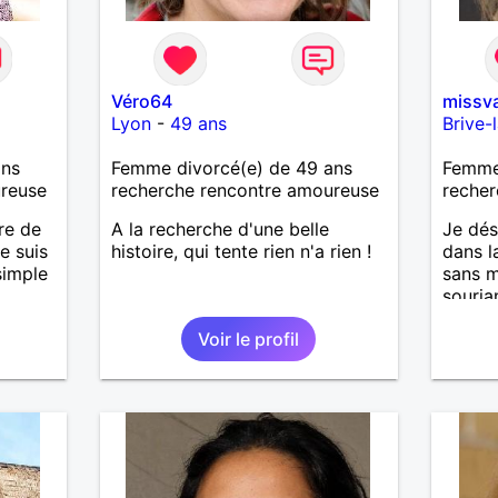
Véro64
missva
Lyon
-
49 ans
Brive-
ans
Femme divorcé(e) de 49 ans
Femme
ureuse
recherche rencontre amoureuse
recher
ire de
A la recherche d'une belle
Je dés
e suis
histoire, qui tente rien n'a rien !
dans la
simple
sans m
souria
respec
Voir le profil
passe
compl
voulan
direct