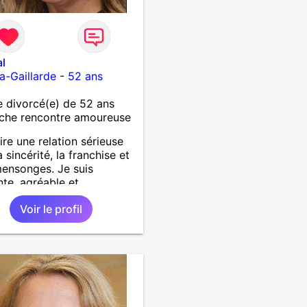
l
la-Gaillarde
-
52 ans
 divorcé(e) de 52 ans
che rencontre amoureuse
ire une relation sérieuse
 sincérité, la franchise et
ensonges. Je suis
nte, agréable et
tueuse tout en désirant
Voir le profil
r de bons moments de
icité avec un homme
t aller dans la même
ion que moi.