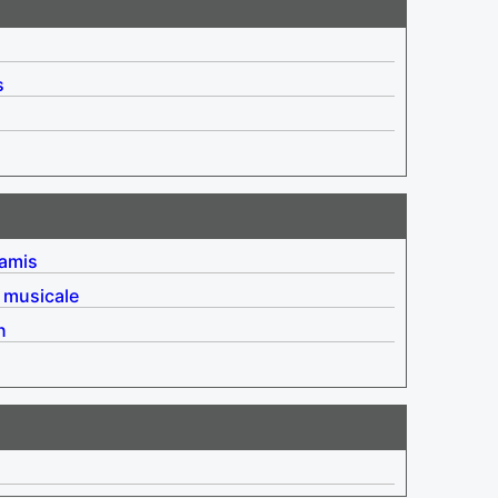
s
 amis
 musicale
n