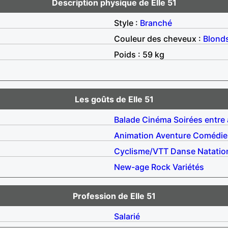
Description physique de Elle 51
Style :
Branché
Couleur des cheveux :
Blond
Poids : 59 kg
Les goûts de Elle 51
Balade
Cinéma
Soirées entre
Animation
Aventure
Comédie
Cyclisme/VTT
Danse
Natatio
New-age
Rock
Variétés
Profession de Elle 51
Salarié