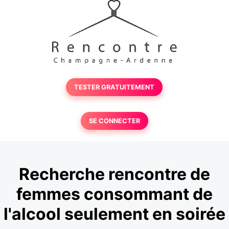
TESTER GRATUITEMENT
SE CONNECTER
Recherche rencontre de
femmes consommant de
l'alcool seulement en soirée