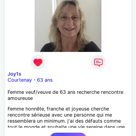
Joy1s
Courtenay
-
63 ans
Femme veuf/veuve de 63 ans recherche rencontre
amoureuse
Femme honnête, franche et joyeuse cherche
rencontre sérieuse avec une personne qui me
ressemblera un minimum. j'ai des défauts comme
tout le monde et souhaite une vie sereine dans une
relation sur du long terme.