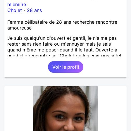
miemine
Cholet
-
28 ans
Femme célibataire de 28 ans recherche rencontre
amoureuse
Je suis quelqu'un d'ouvert et gentil, je n'aime pas
rester sans rien faire ou m'ennuyer mais je sais
quand même me poser quand il le faut. Ouverte à
une belle rencontre sur Cholet ou les environs si tel
en est le cas..
Voir le profil