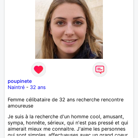
poupinete
Naintré
-
32 ans
Femme célibataire de 32 ans recherche rencontre
amoureuse
Je suis à la recherche d'un homme cool, amusant,
sympa, honnête, sérieux, qui n'est pas pressé et qui
aimerait mieux me connaitre. J'aime les personnes
qui sont simples, affectueuses avec un grand coeur.