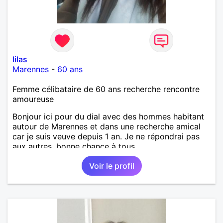
lilas
Marennes
-
60 ans
Femme célibataire de 60 ans recherche rencontre
amoureuse
Bonjour ici pour du dial avec des hommes habitant
autour de Marennes et dans une recherche amical
car je suis veuve depuis 1 an. Je ne répondrai pas
aux autres, bonne chance à tous.
Voir le profil