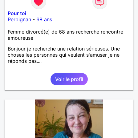
Pour toi
Perpignan
-
68 ans
Femme divorcé(e) de 68 ans recherche rencontre
amoureuse
Bonjour je recherche une relation sérieuses. Une
choses les personnes qui veulent s'amuser je ne
réponds pas....
Voir le profil