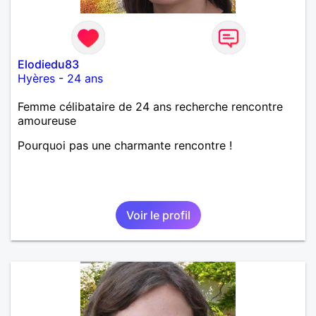
Elodiedu83
Hyères
-
24 ans
Femme célibataire de 24 ans recherche rencontre
amoureuse
Pourquoi pas une charmante rencontre !
Voir le profil