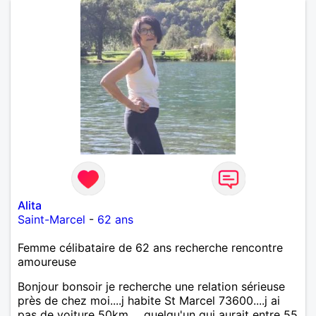
Alita
Saint-Marcel
-
62 ans
Femme célibataire de 62 ans recherche rencontre
amoureuse
Bonjour bonsoir je recherche une relation sérieuse
près de chez moi....j habite St Marcel 73600....j ai
pas de voiture 50km ... quelqu'un qui aurait entre 55