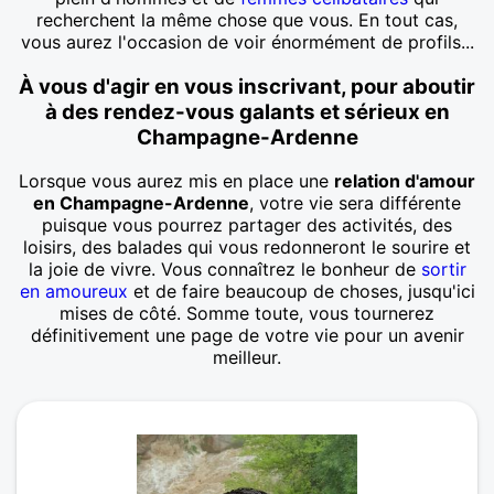
recherchent la même chose que vous. En tout cas,
vous aurez l'occasion de voir énormément de profils...
À vous d'agir en vous inscrivant, pour aboutir
à des rendez-vous galants et sérieux en
Champagne-Ardenne
Lorsque vous aurez mis en place une
relation d'amour
en Champagne-Ardenne
, votre vie sera différente
puisque vous pourrez partager des activités, des
loisirs, des balades qui vous redonneront le sourire et
la joie de vivre. Vous connaîtrez le bonheur de
sortir
en amoureux
et de faire beaucoup de choses, jusqu'ici
mises de côté. Somme toute, vous tournerez
définitivement une page de votre vie pour un avenir
meilleur.