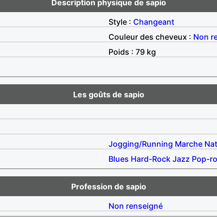
Description physique de sapio
Style :
Changeant
Couleur des cheveux :
Non r
Poids : 79 kg
Les goûts de sapio
Jogging/Running
Marche
Nat
Blues
Hard-Rock
Jazz
Pop-r
Profession de sapio
Non renseigné