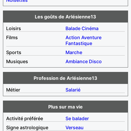
Les goûts de Arlésienne13
Loisirs
Balade
Cinéma
Films
Action
Aventure
Fantastique
Sports
Marche
Musiques
Ambiance
Disco
Profession de Arlésienne13
Métier
Salarié
Plus sur ma vie
Activité préférée
Se balader
Signe astrologique
Verseau