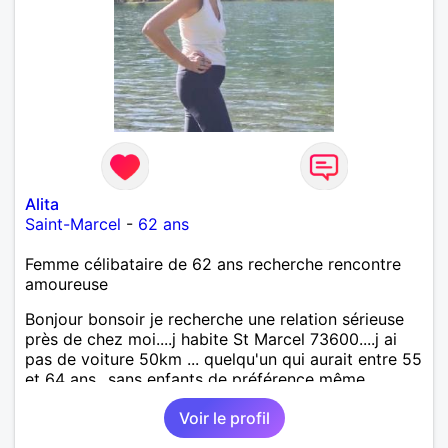
Alita
Saint-Marcel
-
62 ans
Femme célibataire de 62 ans recherche rencontre
amoureuse
Bonjour bonsoir je recherche une relation sérieuse
près de chez moi....j habite St Marcel 73600....j ai
pas de voiture 50km ... quelqu'un qui aurait entre 55
et 64 ans...sans enfants de préférence même
adultes et qui n aurait garder aucun contact avec
Voir le profil
une où plusieurs ex...si vous correspondez à ma
recherche ecrivez moi je vous répondrai...