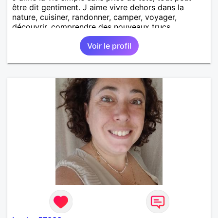
être dit gentiment. J aime vivre dehors dans la
nature, cuisiner, randonner, camper, voyager,
découvrir, comprendre des nouveaux trucs
techniques et sur la vie des êtres vivants. J aime
Voir le profil
danser, faire la fête. Je ne bois pratiquement pas d
alcool, je fume rarement, je ris souvent. Je cherche
un vrai amoureux pour continuer à profiter de la vie
mais à deux. Je peux tout faire toute seule, mais j
en ai marre je veux partagé et rigoler