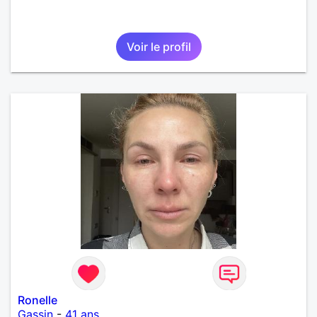
Voir le profil
Ronelle
Gassin
-
41 ans