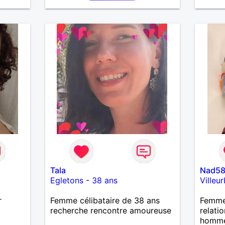
LE PA
CHOSE
VOYAG
AILLE
DE L 
PLUS 
ENCORE..
Tala
Nad5
Egletons
-
38 ans
Villeu
r
Femme célibataire de 38 ans
Femme 
recherche rencontre amoureuse
relati
homme