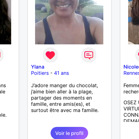
Ylana
Nicol
Poitiers
-
41 ans
Renne
ans
J’adore manger du chocolat,
Femme 
ale
j’aime bien aller à la plage,
recher
partager des moments en
OSEZ 
famille, entre amis(es), et
VIRTU
surtout être avec ma famille.
le.
CONNA
DEMAI
ECRIR
Voir le profil
RENCO