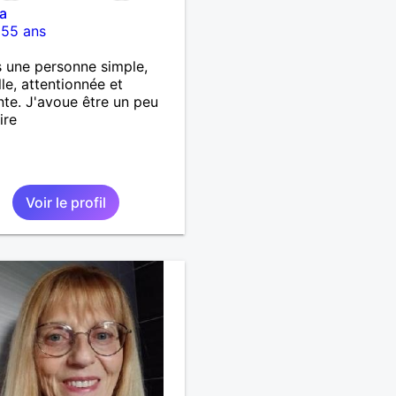
a
-
55 ans
s une personne simple,
lle, attentionnée et
nte. J'avoue être un peu
ire
Voir le profil