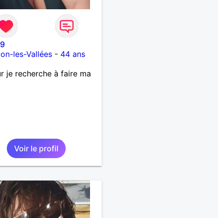
79
on-les-Vallées
-
44 ans
r je recherche à faire ma
Voir le profil