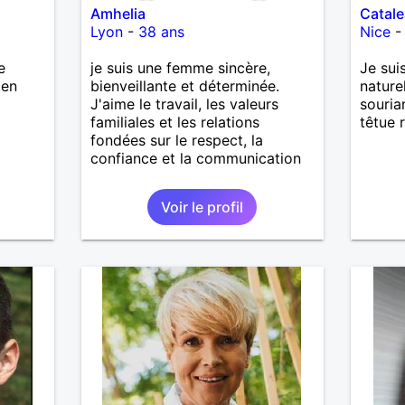
Amhelia
Catale
Lyon
-
38 ans
Nice
e
je suis une femme sincère,
Je sui
ien
bienveillante et déterminée.
nature
J'aime le travail, les valeurs
souria
familiales et les relations
têtue r
fondées sur le respect, la
confiance et la communication
Voir le profil