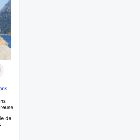
ans
ans
ureuse
ie de
s