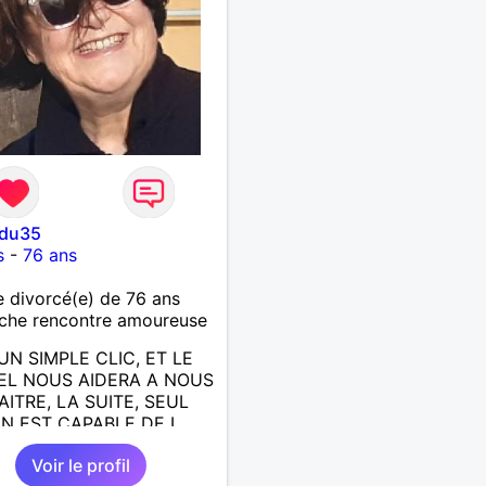
edu35
s
-
76 ans
divorcé(e) de 76 ans
che rencontre amoureuse
UN SIMPLE CLIC, ET LE
EL NOUS AIDERA A NOUS
ITRE, LA SUITE, SEUL
N EST CAPABLE DE L
E; J AIMERAIS
Voir le profil
NTRER, LA COMPLICITE,