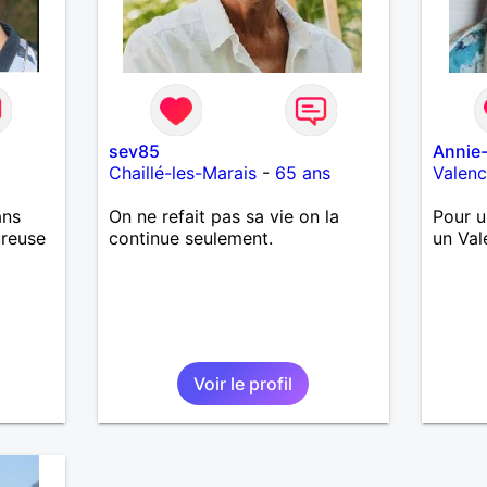
sev85
Annie
Chaillé-les-Marais
-
65 ans
Valen
ans
On ne refait pas sa vie on la
Pour u
ureuse
continue seulement.
un Val
Voir le profil