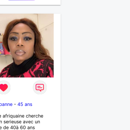
RTAGE DES BELLES
S DE LA VIE : BALADES,
ES EN FRANCE OU
URS. ETRE A L ECOUTE
AUTRE, ET LA VIE SERA
BELLE
...................
8
rbanne
-
45 ans
afriquaine cherche
on serieuse avec un
 de 40à 60 ans