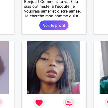
Bonjour! Comment tu vas? Je
suis optimiste, à l'écoute, je
voudrais aimer et d'etre aimée.
Je cherche mon homme qui a
38-48 ans. Aussi en Correse en
Voir le profil
préférence ou dans son alentour
vu que je travaille en CDI et je
ne peux pas souvent voyager
loin. Merci. Bon chance à tout le
monde.