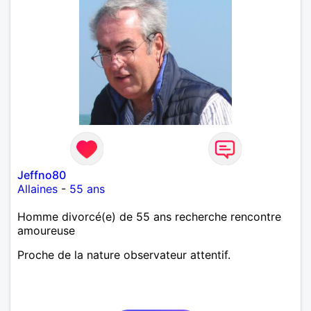
profiter de la générosité des autres, nous perdrons
tous les deux notre temps. Si, en revanche, vous
recherchez une relation honnête, basée sur la
confiance, le respect et la bienveillance, ce sera
avec plaisir que nous pourrons faire connaissance.
Jeffno80
Allaines
-
55 ans
Homme divorcé(e) de 55 ans recherche rencontre
amoureuse
Proche de la nature observateur attentif.