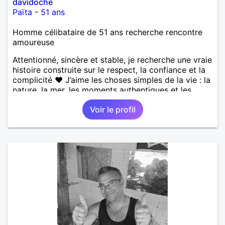
davidoche
Païta
-
51 ans
Homme célibataire de 51 ans recherche rencontre
amoureuse
Attentionné, sincère et stable, je recherche une vraie
histoire construite sur le respect, la confiance et la
complicité ❤️ J’aime les choses simples de la vie : la
nature, la mer, les moments authentiques et les
personnes au grand cœur 🌊🌿 Très câlin et
Voir le profil
affectueux, j’adore les petits moments de tendresse
et les calinous réguliers 😊❤️ La solitude finit parfois
par peser, alors si tu es en Nouvelle-Calédonie et
que tu crois encore à un amour vrai, prenons le
temps de discuter… et laissons l’avenir nous guider
🌹