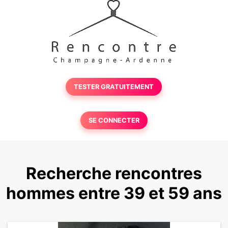
TESTER GRATUITEMENT
SE CONNECTER
Recherche rencontres
hommes entre 39 et 59 ans