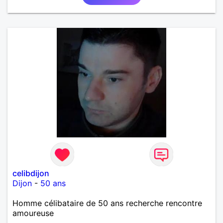
celibdijon
Dijon
-
50 ans
Homme célibataire de 50 ans recherche rencontre
amoureuse