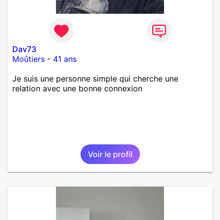
Dav73
Moûtiers
-
41 ans
Je suis une personne simple qui cherche une
relation avec une bonne connexion
Voir le profil