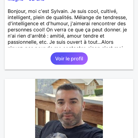
Bonjour, moi c'est Sylvain. Je suis cool, cultivé,
intelligent, plein de qualités. Mélange de tendresse,
d'intelligence et d'humour, j'aimerai rencontrer des
personnes cool! On verra ce que ça peut donner. je
n'ai rien d'arrêté : amitié, amour tendre et
passionnelle, etc. Je suis ouvert à tout...Alors
n'ayez-pas peur de me contacter, sinon c'est moi
qui le ferais!!!!!!!!!!!!! Ou peut-être pas! je suis
Voir le profil
100000000000 vrai.