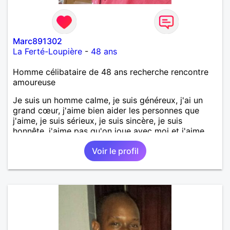
Marc891302
La Ferté-Loupière
-
48 ans
Homme célibataire de 48 ans recherche rencontre
amoureuse
Je suis un homme calme, je suis généreux, j'ai un
grand cœur, j'aime bien aider les personnes que
j'aime, je suis sérieux, je suis sincère, je suis
honnête, j'aime pas qu'on joue avec moi et j'aime
pas les mensonges. Je cherche une relation
Voir le profil
amoureuse et sérieuse.