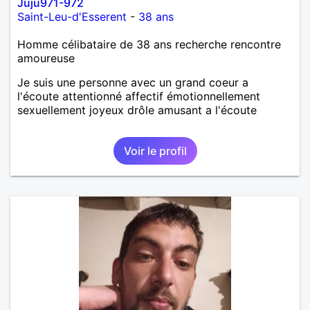
Juju971-972
Saint-Leu-d'Esserent
-
38 ans
Homme célibataire de 38 ans recherche rencontre
amoureuse
Je suis une personne avec un grand coeur a
l'écoute attentionné affectif émotionnellement
sexuellement joyeux drôle amusant a l'écoute
Voir le profil