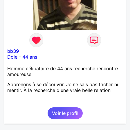
bb39
Dole
-
44 ans
Homme célibataire de 44 ans recherche rencontre
amoureuse
Apprenons à se découvrir. Je ne sais pas tricher ni
mentir. À la recherche d'une vraie belle relation
Voir le profil