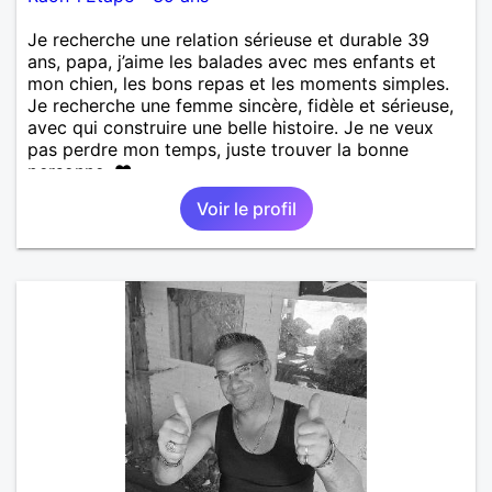
Je recherche une relation sérieuse et durable 39
ans, papa, j’aime les balades avec mes enfants et
mon chien, les bons repas et les moments simples.
Je recherche une femme sincère, fidèle et sérieuse,
avec qui construire une belle histoire. Je ne veux
pas perdre mon temps, juste trouver la bonne
personne. ❤️
Voir le profil