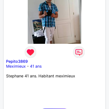
Pepito3869
Meximieux
-
41 ans
Stephane 41 ans. Habitant meximieux