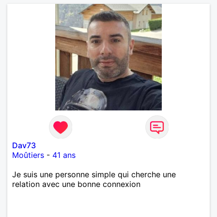
Dav73
Moûtiers
-
41 ans
Je suis une personne simple qui cherche une
relation avec une bonne connexion