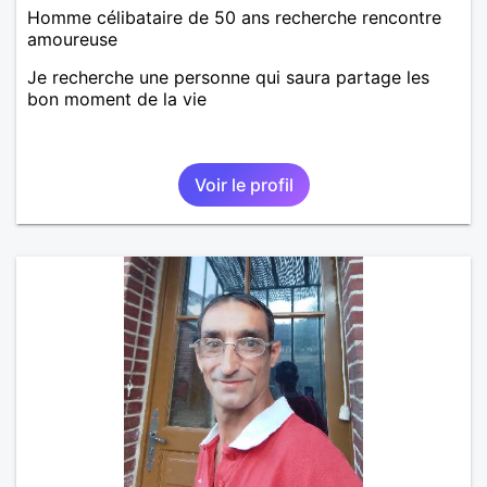
Homme célibataire de 50 ans recherche rencontre
amoureuse
Je recherche une personne qui saura partage les
bon moment de la vie
Voir le profil