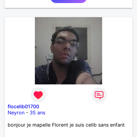
flocelib01700
Neyron
-
35 ans
bonjour je mapelle Florent je suis celib sans enfant