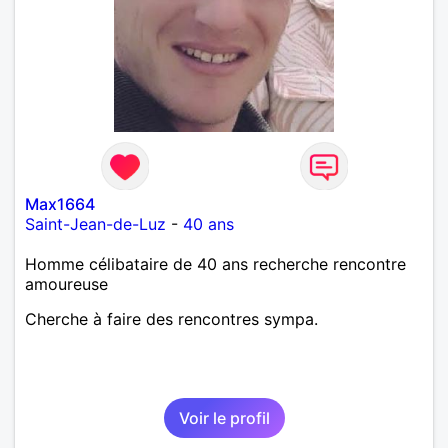
Max1664
Saint-Jean-de-Luz
-
40 ans
Homme célibataire de 40 ans recherche rencontre
amoureuse
Cherche à faire des rencontres sympa.
Voir le profil