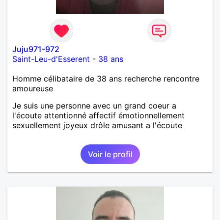
Juju971-972
Saint-Leu-d'Esserent
-
38 ans
Homme célibataire de 38 ans recherche rencontre
amoureuse
Je suis une personne avec un grand coeur a
l'écoute attentionné affectif émotionnellement
sexuellement joyeux drôle amusant a l'écoute
Voir le profil