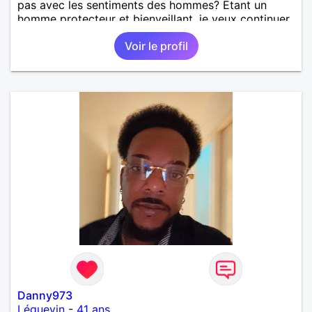
pas avec les sentiments des hommes? Etant un
homme protecteur et bienveillant, je veux continuer
d'y croire et pouvoir enfin former la petite famille
Voir le profil
que je désir temps. Faux profil, profiteuse et autres
joyeuseté passer votre chemin, vous ne
m'intéressez pas du tout!
Danny973
Léguevin
-
41 ans