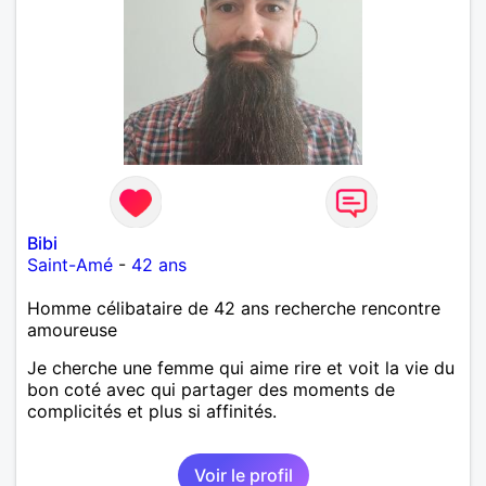
Bibi
Saint-Amé
-
42 ans
Homme célibataire de 42 ans recherche rencontre
amoureuse
Je cherche une femme qui aime rire et voit la vie du
bon coté avec qui partager des moments de
complicités et plus si affinités.
Voir le profil