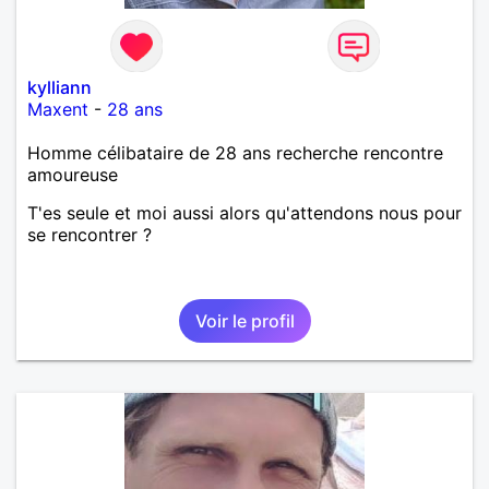
kylliann
Maxent
-
28 ans
Homme célibataire de 28 ans recherche rencontre
amoureuse
T'es seule et moi aussi alors qu'attendons nous pour
se rencontrer ?
Voir le profil