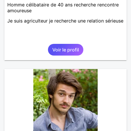
Homme célibataire de 40 ans recherche rencontre
amoureuse
Je suis agriculteur je recherche une relation sérieuse
Voir le profil