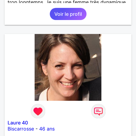
trop longtemps. Je suis une femme très dynamique,
droite, franche, généreuse, très sensible, câline,
Voir le profil
j'adore les diners en amoureux avec musique, le
cinéma, les promenades, la mer, la plage, et les
jolies choses en général.
Laure 40
Biscarrosse
-
46 ans