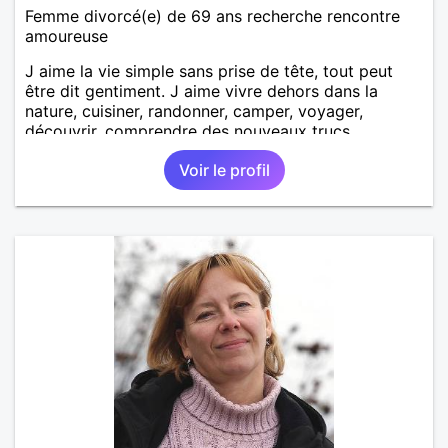
Femme divorcé(e) de 69 ans recherche rencontre
amoureuse
J aime la vie simple sans prise de tête, tout peut
être dit gentiment. J aime vivre dehors dans la
nature, cuisiner, randonner, camper, voyager,
découvrir, comprendre des nouveaux trucs
techniques et sur la vie des êtres vivants. J aime
Voir le profil
danser, faire la fête. Je ne bois pratiquement pas d
alcool, je fume rarement, je ris souvent. Je cherche
un vrai amoureux pour continuer à profiter de la vie
mais à deux. Je peux tout faire toute seule, mais j
en ai marre je veux partagé et rigoler