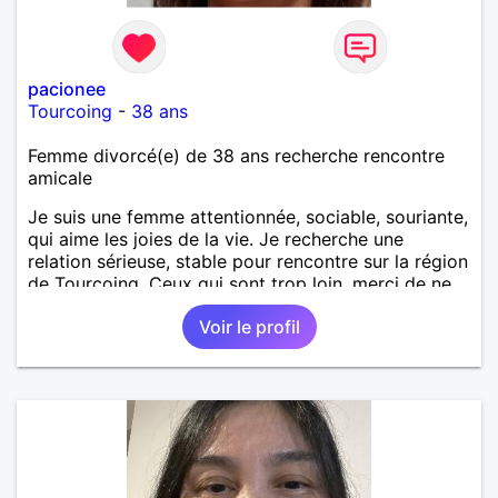
pacionee
Tourcoing
-
38 ans
Femme divorcé(e) de 38 ans recherche rencontre
amicale
Je suis une femme attentionnée, sociable, souriante,
qui aime les joies de la vie. Je recherche une
relation sérieuse, stable pour rencontre sur la région
de Tourcoing. Ceux qui sont trop loin, merci de ne
pas me contacter et pour les autres je ne
Voir le profil
manquerais pas de vous répondre et ce sera avec
plaisir.