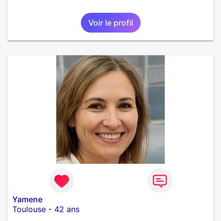
Voir le profil
Yamene
Toulouse
-
42 ans