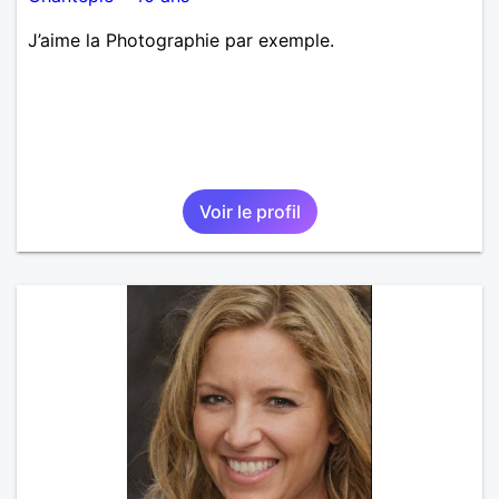
J’aime la Photographie par exemple.
Voir le profil