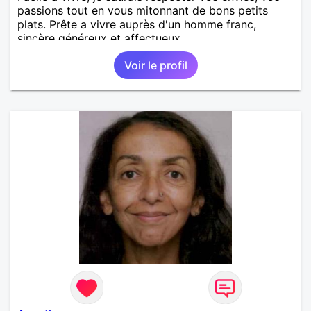
passions tout en vous mitonnant de bons petits
plats. Prête a vivre auprès d'un homme franc,
sincère généreux et affectueux...
Voir le profil