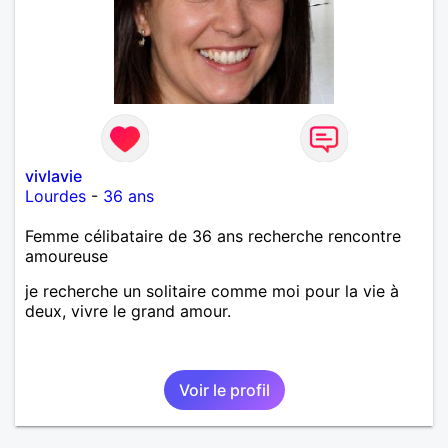
vivlavie
Lourdes
-
36 ans
Femme célibataire de 36 ans recherche rencontre
amoureuse
je recherche un solitaire comme moi pour la vie à
deux, vivre le grand amour.
Voir le profil