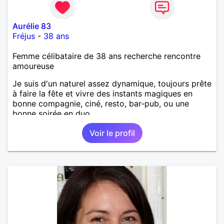
Aurélie 83
Fréjus
-
38 ans
Femme célibataire de 38 ans recherche rencontre
amoureuse
Je suis d'un naturel assez dynamique, toujours prête
à faire la fête et vivre des instants magiques en
bonne compagnie, ciné, resto, bar-pub, ou une
bonne soirée en duo.
Voir le profil