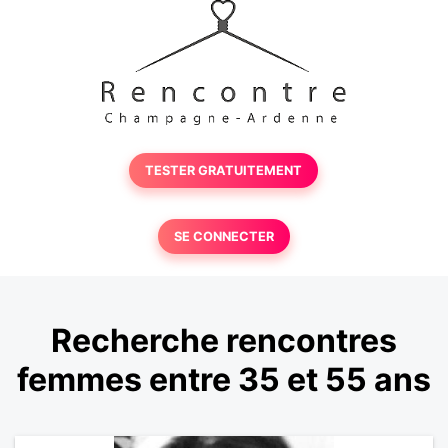
TESTER GRATUITEMENT
SE CONNECTER
Recherche rencontres
femmes entre 35 et 55 ans