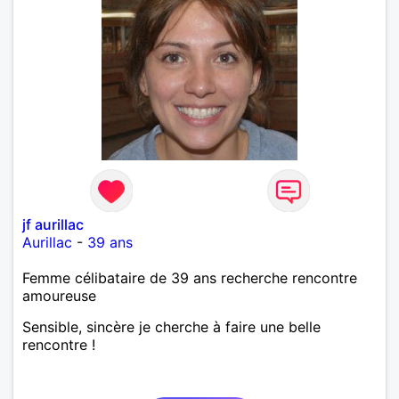
jf aurillac
Aurillac
-
39 ans
Femme célibataire de 39 ans recherche rencontre
amoureuse
Sensible, sincère je cherche à faire une belle
rencontre !