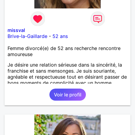
missval
Brive-la-Gaillarde
-
52 ans
Femme divorcé(e) de 52 ans recherche rencontre
amoureuse
Je désire une relation sérieuse dans la sincérité, la
franchise et sans mensonges. Je suis souriante,
agréable et respectueuse tout en désirant passer de
bons moments de complicité avec un homme
voulant aller dans la même direction que moi.
Voir le profil