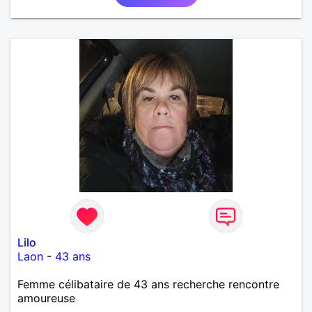
Lilo
Laon
-
43 ans
Femme célibataire de 43 ans recherche rencontre
amoureuse