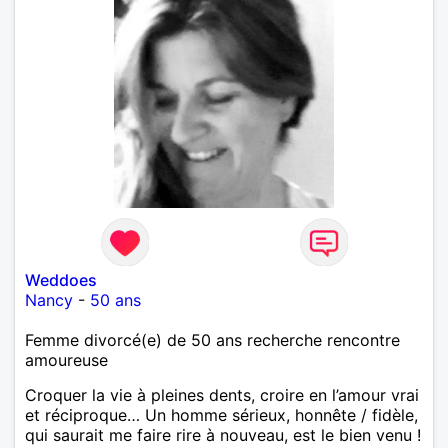
Weddoes
Nancy
-
50 ans
Femme divorcé(e) de 50 ans recherche rencontre
amoureuse
Croquer la vie à pleines dents, croire en l’amour vrai
et réciproque… Un homme sérieux, honnête / fidèle,
qui saurait me faire rire à nouveau, est le bien venu !