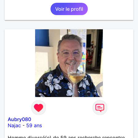
Voir le profil
Aubry080
Najac
-
59 ans
Homme divorcé(e) de 59 ans recherche rencontre