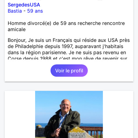
SergedesUSA
Bastia
-
59 ans
Homme divorcé(e) de 59 ans recherche rencontre
amicale
Bonjour, Je suis un Français qui réside aux USA près
de Philadelphie depuis 1997, auparavant j'habitais
dans la région parisienne. Je ne suis pas revenu en
Corse depuis 1988 et c'est mon rêve de revenir sur
l'île de beauté et même peut-être d'y rester. J'ai
Voir le profil
quelques origines corses du côté de ma mère mais
plus de famille à part ma mère et j'avais fait
quelques projets avec elle pour trouver "un pied-à-
terre" en Corse mais vu qu'elle est atteinte de
démence et a été obligée d'être admise dans une
maison de retraite. J'aimerais trouver des contacts
en Corse (hommes, femmes) de tout âge pour
amitiés et rencontres. Je serais aussi intéressé
éventuellement par une connexion romantique avec
une femme corse plus jeune que moi si l'occasion se
présente. A bientot de lire votre courrier. Serge