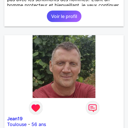
homme protecteur et bienveillant, je veux continuer
d'y croire et pouvoir enfin former la petite famille
Voir le profil
que je désir temps. Faux profil, profiteuse et autres
joyeuseté passer votre chemin, vous ne
m'intéressez pas du tout!
Jean19
Toulouse
-
56 ans