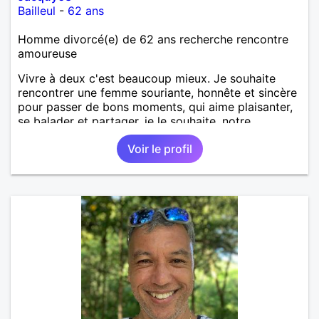
Bailleul
-
62 ans
Homme divorcé(e) de 62 ans recherche rencontre
amoureuse
Vivre à deux c'est beaucoup mieux. Je souhaite
rencontrer une femme souriante, honnête et sincère
pour passer de bons moments, qui aime plaisanter,
se balader et partager, je le souhaite, notre
complicité. J'aime beaucoup les chantiers de
Voir le profil
randonnée pour se défouler, se relaxer, se détendre
et finalement prendre du bon temps. C'est difficile
de tout dire en quelques lignes. En revanche, vous
pouvez me contacter pour avoir plus
d'informations. A bientôt