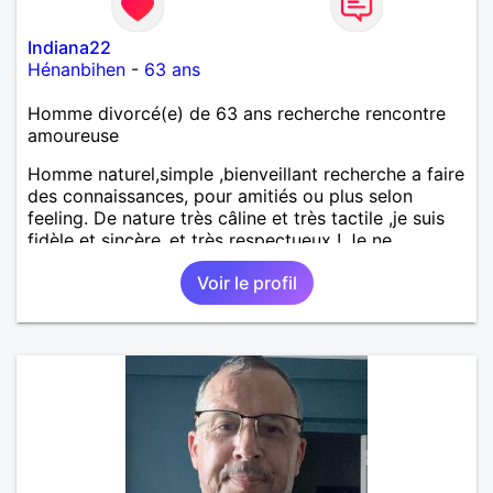
Indiana22
Hénanbihen
-
63 ans
Homme divorcé(e) de 63 ans recherche rencontre
amoureuse
Homme naturel,simple ,bienveillant recherche a faire
des connaissances, pour amitiés ou plus selon
feeling. De nature très câline et très tactile ,je suis
fidèle et sincère.,et très respectueux ! Je ne
supporte pas le mensonge.Rien ne vaut une vraie
Voir le profil
rencontre,pour échanger en toute simplicité,j'ai du
mal à prolonger des échanges virtuels Je suis plutôt
attiré par des femmes ayant la cinquantaine ,belles
dans leurs têtes et dans leurs corps. Féminines
naturellement ,sans fards ,ni excès A vous de jouer
Mesdames 😉