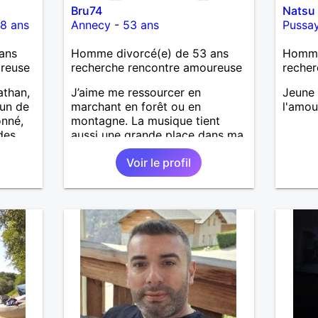
Bru74
Natsu
basée 
8 ans
Annecy
-
53 ans
Pussa
respec
sera a
ans
Homme divorcé(e) de 53 ans
Homme 
pourro
ureuse
recherche rencontre amoureuse
recher
athan,
J’aime me ressourcer en
Jeune
'un de
marchant en forêt ou en
l'amou
onné,
montagne. La musique tient
des
aussi une grande place dans ma
vec
vie : j’adore aller à des concerts
Voir le profil
précie
ou à des festivals. Voyager et
tes,
découvrir de nouvelles cultures,
ents
c’est ce qui m’inspire le plus.
J’aimerais rencontrer quelqu’un
avec qui partager ces moments
ager
simples et sincères.
rieuse
i tu
ns