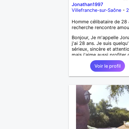
Jonathan1997
Villefranche-sur-Saône
-
2
Homme célibataire de 28 
recherche rencontre amo
Bonjour, Je m'appelle Jon
j'ai 28 ans. Je suis quelqu
sérieux, sincère et attenti
mais j'aime aussi profiter 
bons moments de la vie a
Voir le profil
humour et simplicité. J'ap
les voyages, les découver
les jeux vidéo et les mom
de détente. Je suis à la
recherche d'une personne
authentique avec qui part
de belles expériences,
construire une relation sé
basée sur la confiance, le
respect et la complicité. S
apprécies les conversatio