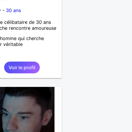
sur la confiance, le
y
-
30 ans
t et la bienveillance, ce
vec plaisir que nous
célibataire de 30 ans
ns faire connaissance.
che rencontre amoureuse
 homme qui cherche
r véritable
Voir le profil