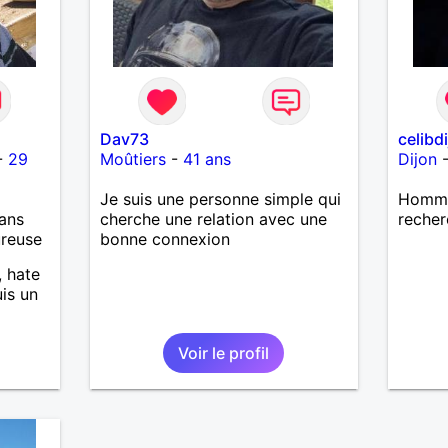
les
u'elles
ir
e
Dav73
celibd
-
29
Moûtiers
-
41 ans
Dijon
Je suis une personne simple qui
Homme 
ans
cherche une relation avec une
recher
ureuse
bonne connexion
, hate
uis un
,
ialité
Voir le profil
e une