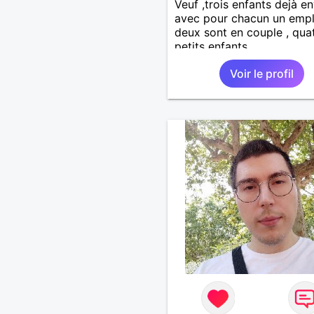
Veuf ,trois enfants dejà e
avec pour chacun un empl
deux sont en couple , qua
petits enfants.
Voir le profil