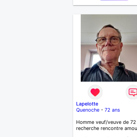
la franchise et l'honnêteté
voyages. Pour en savoir p
contacter moi.
Lapelotte
Quenoche
-
72 ans
Homme veuf/veuve de 72
recherche rencontre amo