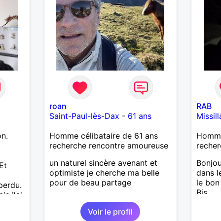
découv
roan
RAB
Saint-Paul-lès-Dax
-
61 ans
Missill
on.
Homme célibataire de 61 ans
Homme
a
recherche rencontre amoureuse
recher
un naturel sincère avenant et
Bonjou
Et
optimiste je cherche ma belle
dans l
pour de beau partage
le bon 
perdu.
Bis.
is j'ai
e pas
Voir le profil
J'aime