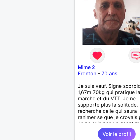
Mime 2
Fronton
-
70 ans
Je suis veuf. Signe scorpi
1,67m 70kg qui pratique l
marche et du VTT. Je ne
supporte plus la solitude. 
recherche celle qui saura
ranimer se que je croyais 
Je ne suis pas un géant ma
un gros coeur. Je support
Voir le profil
le mensonge l'hypocrisie. 