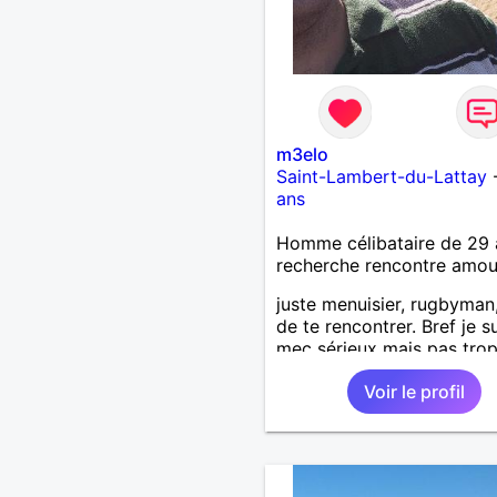
sincères, les fous rires et 
personnes qui savent ce q
veulent, n'hésite pas à ven
discuter. Au plaisir de fair
connaissance !
m3elo
Saint-Lambert-du-Lattay
ans
Homme célibataire de 29 
recherche rencontre amo
juste menuisier, rugbyman
de te rencontrer. Bref je s
mec sérieux mais pas trop
bosseur, qui aime la conviv
Voir le profil
et la simplicité ! Recherch
relation sérieuse.