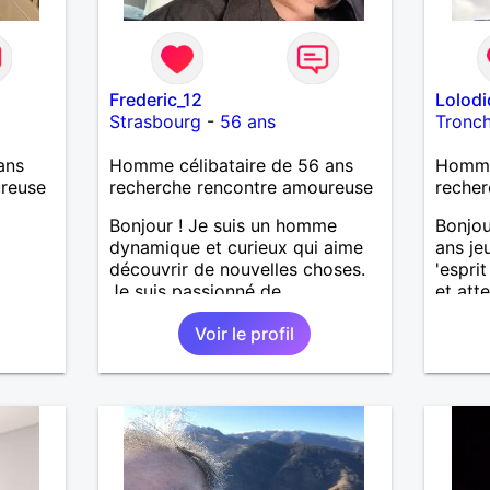
Frederic_12
Lolod
Strasbourg
-
56 ans
Tronc
ans
Homme célibataire de 56 ans
Homme
ureuse
recherche rencontre amoureuse
recher
Bonjour ! Je suis un homme
Bonjou
dynamique et curieux qui aime
ans je
découvrir de nouvelles choses.
'esprit
Je suis passionné de
et att
sport,musique douce,ballade et
de la 
Voir le profil
autres J'adore passer du temps
beauco
avec mes proches et partager
femme 
des moments inoubliables.
ma vie 
fin de 
contra
la fem
accord
Pour l