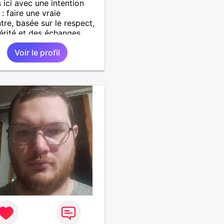
s ici avec une intention
: faire une vraie
tre, basée sur le respect,
cérité et des échanges
tiques. Je ne cherche ni à
Voir le profil
r un vide, ni à jouer avec
ntiments de qui que ce
J'aimerais simplement
dre à connaître une
ne avec qui partager des
sations, des moments de
 si le destin le permet,
uire une belle relation. En
he, je préfère être clair
 départ : je ne donnerai
 d'argent, sous quelque
te que ce soit. Si votre
if est de demander une
inancière ou de profiter de
érosité des autres, nous
ns tous les deux notre
 Si, en revanche, vous
chez une relation honnête,