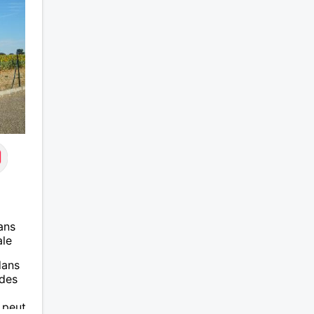
ans
ale
dans
 des
a peut