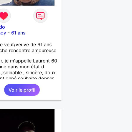
ido
hoy
-
61 ans
 veuf/veuve de 61 ans
che rencontre amoureuse
r, je m'appelle Laurent 60
une dans mon état d
 , sociable , sincère, doux
entionné souhaite donner
tendresse , de l'amour et
Voir le profil
up de bonheur a la
qui souhaitera partager
. Bientôt en retraite a la
l 'année et libre de toute
inte. Digne de confiance à
me qui voudras m 'en
er en toute sincérité.
e reste venez me